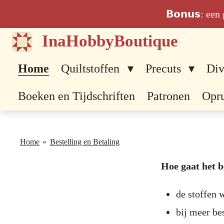
Ga
𝗕𝗼𝗻𝘂𝘀: ee
direct
InaHobbyBoutique
naar
de
Home
Quiltstoffen
Precuts
Div
hoofdinhoud
Boeken en Tijdschriften
Patronen
Opr
Home
»
Bestelling en Betaling
Hoe gaat het b
de stoffen
bij meer be