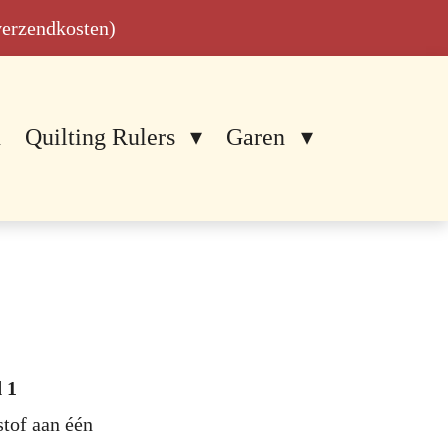
 verzendkosten)
n
Quilting Rulers
Garen
 1
stof aan één