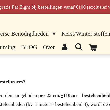
n gratis Fat Eight bij bestellingen vanaf €100 (exclusief
erse Benodigdheden
Kerst/Winter stoffe
uiming
BLOG
Over
estelproces?
 worden aangeboden
per 25 cm/
+
110cm = besteleenheid
steleenheden (bv. 1 meter = besteleenheid 4), wordt de 