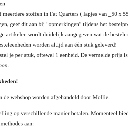
den
of meerdere stoffen in Fat Quarters ( lapjes van
+
50 x 5
en, geef dit aan bij "opmerkingen" tijdens het bestelp
ige artikelen wordt duidelijk aangegeven wat de bestele
steleenheden worden altijd aan één stuk geleverd!
tel je per stuk, oftewel 1 eenheid. De vermelde prijs is
pon
.
kheden!
in de webshop worden afgehandeld door Mollie.
elling op verschillende manier betalen. Momenteel bie
lmethodes aan: