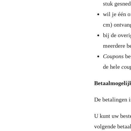
stuk gesne
wil je één 
cm) ontvang
bij de over
meerdere be
Coupons
bes
de hele
cou
Betaalmogelij
De betalingen 
U kunt uw best
volgende betaa