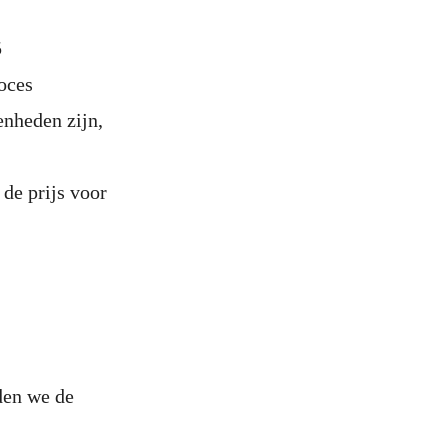
5
roces
enheden zijn,
 de prijs voor
den we de