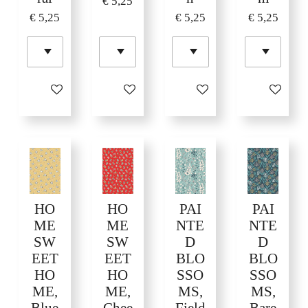
€ 5,25
€ 5,25
€ 5,25
€ 5,25
In winkelwagen
In winkelwagen
In winkelwagen
In winkelw
HO
HO
PAI
PAI
ME
ME
NTE
NTE
SW
SW
D
D
EET
EET
BLO
BLO
HO
HO
SSO
SSO
ME,
ME,
MS,
MS,
Blue
Chee
Field
Bare