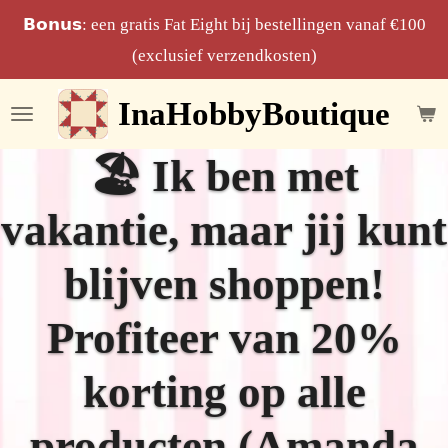
Ga
𝗕𝗼𝗻𝘂𝘀: een gratis Fat Eight bij bestellingen vanaf €100
direct
(exclusief verzendkosten)
naar
InaHobbyBoutique
de
hoofdinhoud
🏖️ Ik ben met
vakantie, maar jij kunt
blijven shoppen!
Profiteer van 20%
korting op alle
producten (Amanda