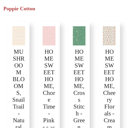
Poppie Cotton
MU
HO
HO
HO
SHR
ME
ME
ME
OO
SW
SW
SW
M
EET
EET
EET
BLO
HO
HO
HO
OM
ME,
ME,
ME,
S,
Chor
Cros
Chee
Snail
e
s
ry
Trail
Time
Stitc
Flor
-
-
h -
als -
Natu
Pink
Gree
Crea
ral
n
m