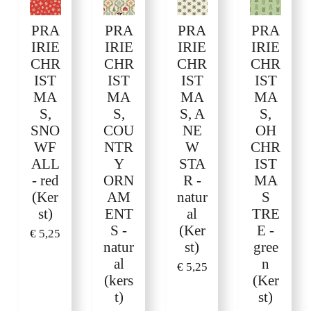
PRA
PRA
PRA
PRA
IRIE
IRIE
IRIE
IRIE
CHR
CHR
CHR
CHR
IST
IST
IST
IST
MA
MA
MA
MA
S,
S,
S, A
S,
SNO
COU
NE
OH
WF
NTR
W
CHR
ALL
Y
STA
IST
- red
ORN
R -
MA
(Ker
AM
natur
S
st)
ENT
al
TRE
S -
(Ker
E -
€ 5,25
natur
st)
gree
al
n
€ 5,25
(kers
(Ker
t)
st)