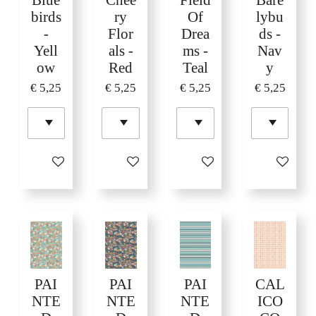
birds
ry
Of
lybu
-
Flor
Drea
ds -
Yell
als -
ms -
Nav
ow
Red
Teal
y
€ 5,25
€ 5,25
€ 5,25
€ 5,25
In winkelwagen
In winkelwagen
In winkelwagen
In winkelw
PAI
PAI
PAI
CAL
NTE
NTE
NTE
ICO