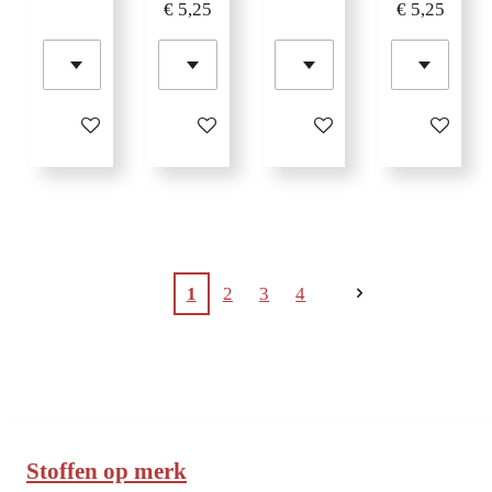
€ 5,25
€ 5,25
In winkelwagen
In winkelwagen
In winkelwagen
In winkelw
1
2
3
4
Stoffen op merk