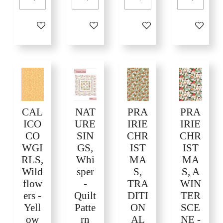
In winkelwagen
In winkelwagen
In winkelwagen
In winkelw
CAL
NAT
PRA
PRA
ICO
URE
IRIE
IRIE
CO
SIN
CHR
CHR
WGI
GS,
IST
IST
RLS,
Whi
MA
MA
Wild
sper
S,
S, A
flow
-
TRA
WIN
ers -
Quilt
DITI
TER
Yell
Patte
ON
SCE
ow
rn
AL
NE -