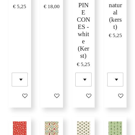
PIN
natur
€ 5,25
€ 18,00
E
al
CON
(kers
ES -
t)
whit
€ 5,25
e
(Ker
st)
€ 5,25
In winkelwagen
In winkelwagen
In winkelwagen
In winkelw