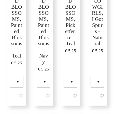
D
D
D
CO
BLO
BLO
BLO
WGI
SSO
SSO
SSO
RLS,
MS,
MS,
MS,
I Got
Paint
Paint
Pick
Spur
ed
ed
etfen
s -
Blos
Blos
ce -
Natu
soms
soms
Teal
ral
-
-
€ 5,25
€ 5,25
Teal
Nav
y
€ 5,25
€ 5,25
In winkelwagen
In winkelwagen
In winkelwagen
In winkelw