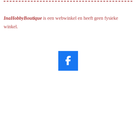
InaHobbyBoutique
is een webwinkel en heeft geen fysieke
winkel.
F
a
c
e
b
o
o
k