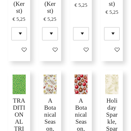
(Ker
(Ker
st)
€ 5,25
st)
st)
€ 5,25
€ 5,25
€ 5,25
In winkelwagen
In winkelwagen
In winkelwagen
In winkelw
TRA
A
A
Holi
DITI
Bota
Bota
day
ON
nical
nical
Spar
AL
Seas
Seas
kle,
TRI
on,
on,
Spar