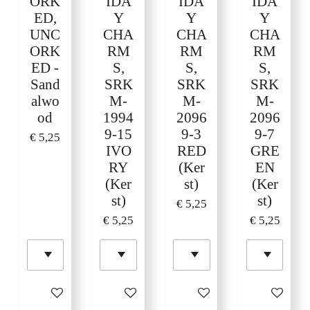
ORK
IDA
IDA
IDA
ED,
Y
Y
Y
UNC
CHA
CHA
CHA
ORK
RM
RM
RM
ED -
S,
S,
S,
Sand
SRK
SRK
SRK
alwo
M-
M-
M-
od
1994
2096
2096
9-15
9-3
9-7
€ 5,25
IVO
RED
GRE
RY
(Ker
EN
(Ker
st)
(Ker
st)
st)
€ 5,25
€ 5,25
€ 5,25
In winkelwagen
In winkelwagen
In winkelwagen
In winkelw