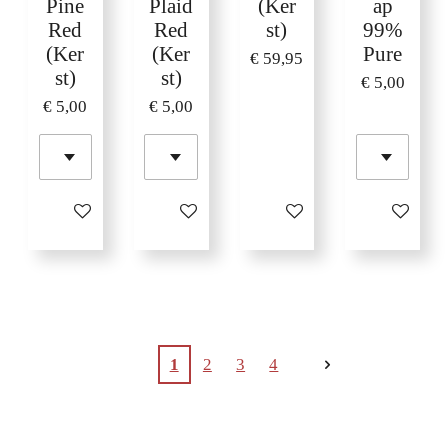
Pine
Plaid
(Ker
ap
Red
Red
st)
99%
(Ker
(Ker
Pure
€ 59,95
st)
st)
€ 5,00
€ 5,00
€ 5,00
In winkelwagen
In winkelwagen
In winkelwagen
In winkelw
1
2
3
4