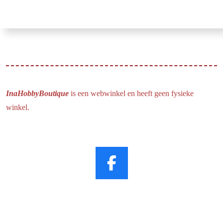
InaHobbyBoutique
is een webwinkel en heeft geen fysieke
winkel.
F
a
c
e