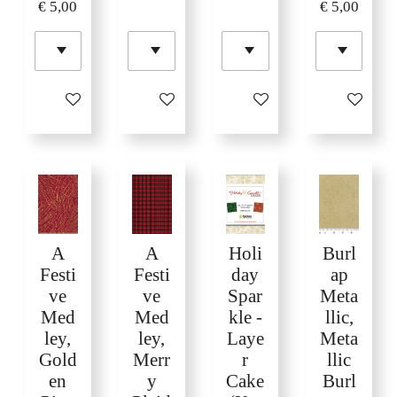
€ 5,00
€ 5,00
In winkelwagen
In winkelwagen
In winkelwagen
In winkelw
A
A
Holi
Burl
Festi
Festi
day
ap
ve
ve
Spar
Meta
Med
Med
kle -
llic,
ley,
ley,
Laye
Meta
Gold
Merr
r
llic
en
y
Cake
Burl