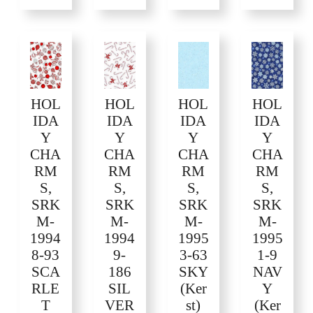
HOL
HOL
HOL
HOL
IDA
IDA
IDA
IDA
Y
Y
Y
Y
CHA
CHA
CHA
CHA
RM
RM
RM
RM
S,
S,
S,
S,
SRK
SRK
SRK
SRK
M-
M-
M-
M-
1994
1994
1995
1995
8-93
9-
3-63
1-9
SCA
186
SKY
NAV
RLE
SIL
(Ker
Y
T
VER
st)
(Ker