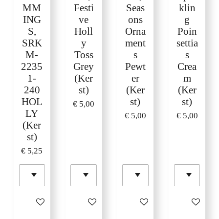
MM
Festi
Seas
klin
ING
ve
ons
g
S,
Holl
Orna
Poin
SRK
y
ment
settia
M-
Toss
s
s
2235
Grey
Pewt
Crea
1-
(Ker
er
m
240
st)
(Ker
(Ker
HOL
st)
st)
€ 5,00
LY
€ 5,00
€ 5,00
(Ker
st)
€ 5,25
In winkelwagen
In winkelwagen
In winkelwagen
In winkelw