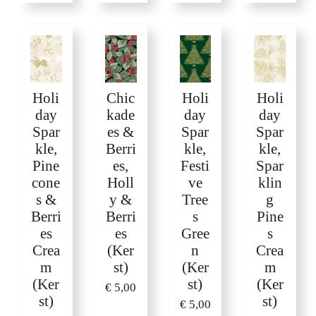
Holi
Chic
Holi
Holi
day
kade
day
day
Spar
es &
Spar
Spar
kle,
Berri
kle,
kle,
Pine
es,
Festi
Spar
cone
Holl
ve
klin
s &
y &
Tree
g
Berri
Berri
s
Pine
es
es
Gree
s
Crea
(Ker
n
Crea
m
st)
(Ker
m
(Ker
st)
(Ker
€ 5,00
st)
st)
€ 5,00