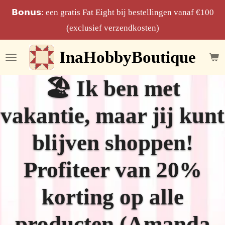
Ga
𝗕𝗼𝗻𝘂𝘀: een gratis Fat Eight bij bestellingen vanaf €100
direct
(exclusief verzendkosten)
naar
InaHobbyBoutique
de
hoofdinhoud
🏖️ Ik ben met
vakantie, maar jij kunt
blijven shoppen!
Profiteer van 20%
korting op alle
producten (Amanda