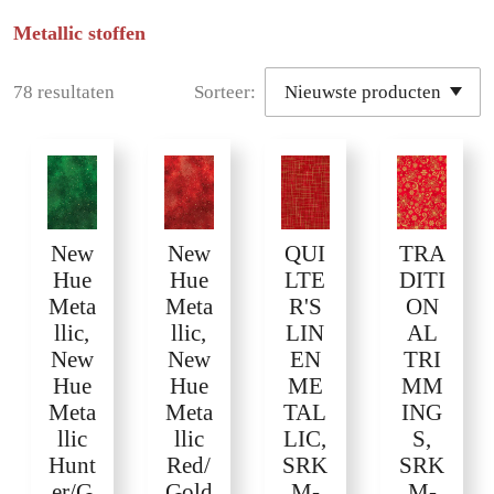
Metallic stoffen
78 resultaten
Sorteer:
New
New
QUI
TRA
Hue
Hue
LTE
DITI
Meta
Meta
R'S
ON
llic,
llic,
LIN
AL
New
New
EN
TRI
Hue
Hue
ME
MM
Meta
Meta
TAL
ING
llic
llic
LIC,
S,
Hunt
Red/
SRK
SRK
er/G
Gold
M-
M-