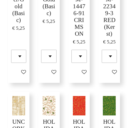
old
(Basi
1447
2234
(Basi
c)
6-91
9-3
c)
CRI
RED
€ 5,25
MS
(Ker
€ 5,25
ON
st)
€ 5,25
€ 5,25
In winkelwagen
In winkelwagen
In winkelwagen
In winkelw
UNC
HOL
HOL
HOL