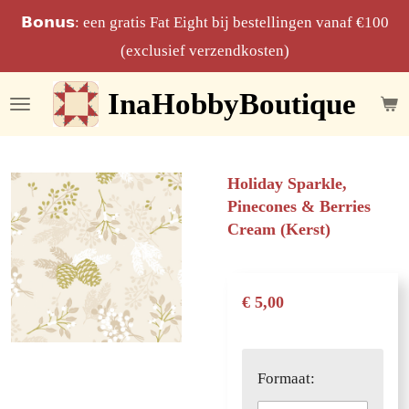
Ga
𝗕𝗼𝗻𝘂𝘀: een gratis Fat Eight bij bestellingen vanaf €100
direct
(exclusief verzendkosten)
naar
InaHobbyBoutique
de
hoofdinhoud
Holiday Sparkle,
Pinecones & Berries
Cream (Kerst)
€ 5,00
Formaat: