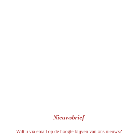
c
e
b
o
o
k
Nieuwsbrief
Wilt u via email op de hoogte blijven van ons nieuws?