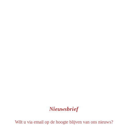
c
e
b
o
o
k
Nieuwsbrief
Wilt u via email op de hoogte blijven van ons nieuws?