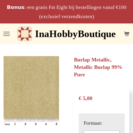
Ga
𝗕𝗼𝗻𝘂𝘀: een gratis Fat Eight bij bestellingen vanaf €100
direct
(exclusief verzendkosten)
naar
InaHobbyBoutique
de
hoofdinhoud
Burlap Metallic,
Metallic Burlap 99%
Pure
€ 5,00
Formaat: