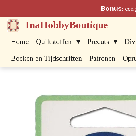
Ga
𝗕𝗼𝗻𝘂𝘀: ee
direct
InaHobbyBoutique
naar
de
Home
Quiltstoffen
Precuts
Div
hoofdinhoud
Boeken en Tijdschriften
Patronen
Opr