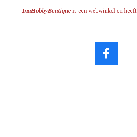
InaHobbyBoutique
is een webwinkel en heeft
F
a
c
e
b
o
o
k