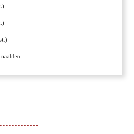
.)
.)
st.)
 naalden