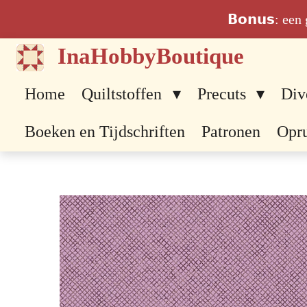
Ga
𝗕𝗼𝗻𝘂𝘀: ee
direct
InaHobbyBoutique
naar
de
Home
Quiltstoffen
Precuts
Div
hoofdinhoud
Boeken en Tijdschriften
Patronen
Opr