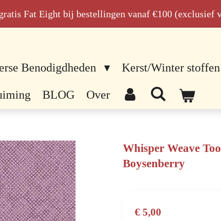
n gratis Fat Eight bij bestellingen vanaf €100 (exclusief
erse Benodigdheden
Kerst/Winter stoffen
uiming
BLOG
Over
Whisper Weave Too 
Boysenberry
€ 5,00