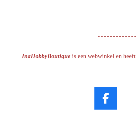
InaHobbyBoutique
is een webwinkel en heeft
F
a
c
e