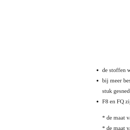
de stoffen
bij meer be
stuk gesne
F8 en FQ zi
* de maat v
* de maat v