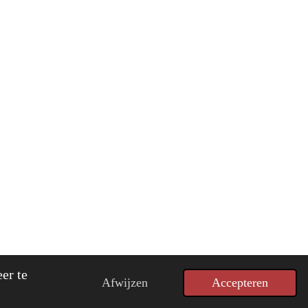
ed by
JouwWeb
er te
Afwijzen
Accepteren