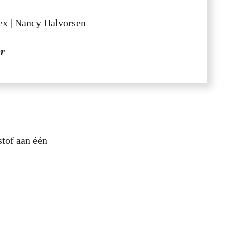
ex | Nancy Halvorsen
er
stof aan één