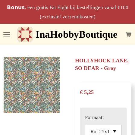
Ga
𝗕𝗼𝗻𝘂𝘀: een gratis Fat Eight bij bestellingen vanaf €100
direct
(exclusief verzendkosten)
naar
InaHobbyBoutique
de
hoofdinhoud
HOLLYHOCK LANE,
SO DEAR - Gray
€ 5,25
Formaat: