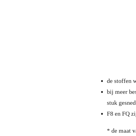
de stoffen
bij meer be
stuk gesne
F8 en FQ zi
* de maat v