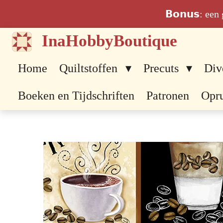
Ga
𝗕𝗼𝗻𝘂𝘀: ee
direct
InaHobbyBoutique
naar
de
Home
Quiltstoffen
Precuts
Div
hoofdinhoud
Boeken en Tijdschriften
Patronen
Opr