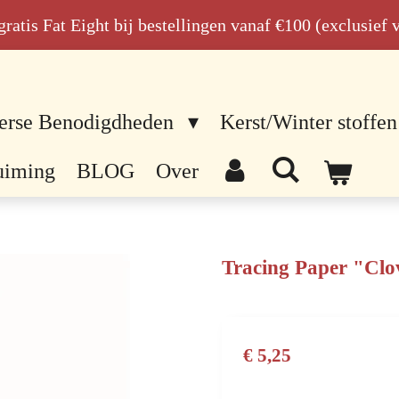
n gratis Fat Eight bij bestellingen vanaf €100 (exclusief
erse Benodigdheden
Kerst/Winter stoffen
uiming
BLOG
Over
Tracing Paper "Cl
€ 5,25