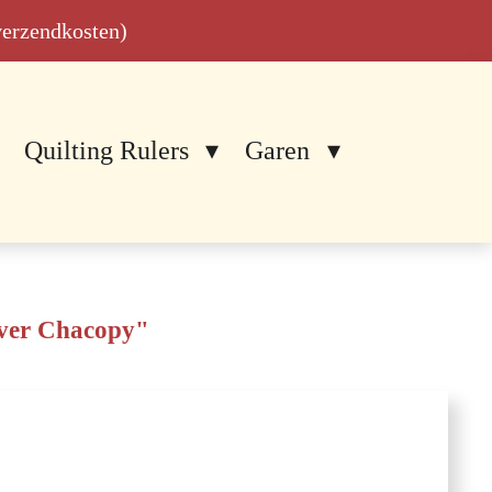
 verzendkosten)
Quilting Rulers
Garen
over Chacopy"