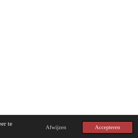
ed by
JouwWeb
er te
Afwijzen
Accepteren