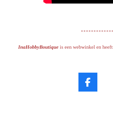
InaHobbyBoutique
is een webwinkel en heeft
F
a
c