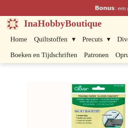
Ga
𝗕𝗼𝗻𝘂𝘀: ee
direct
InaHobbyBoutique
naar
de
Home
Quiltstoffen
Precuts
Div
hoofdinhoud
Boeken en Tijdschriften
Patronen
Opr