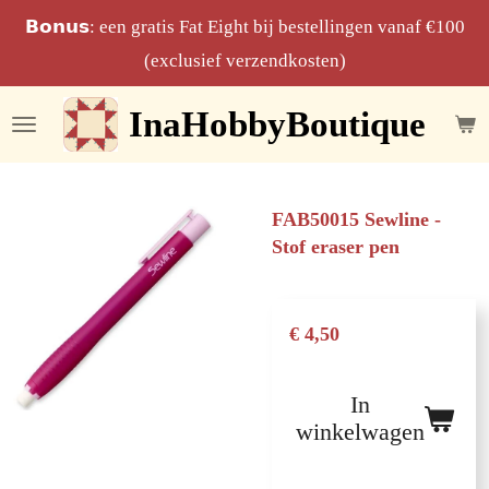
Ga
𝗕𝗼𝗻𝘂𝘀: een gratis Fat Eight bij bestellingen vanaf €100
direct
(exclusief verzendkosten)
naar
InaHobbyBoutique
de
hoofdinhoud
FAB50015 Sewline -
Stof eraser pen
€ 4,50
In
winkelwagen