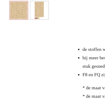
de stoffen
bij meer be
stuk gesne
F8 en FQ zi
* de maat v
* de maat v