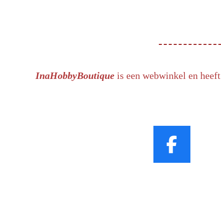
InaHobbyBoutique
is een webwinkel en heeft
F
a
c
e