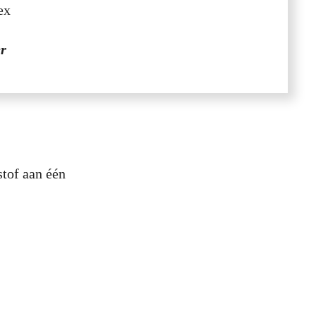
tex
er
stof aan één