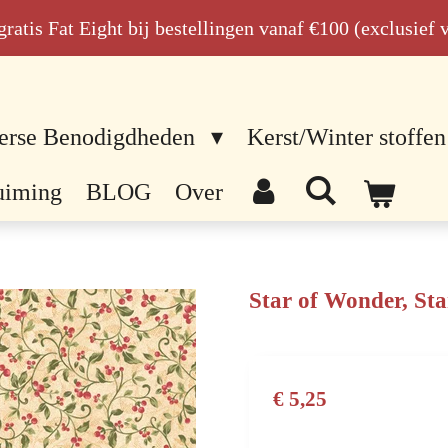
n gratis Fat Eight bij bestellingen vanaf €100 (exclusief
erse Benodigdheden
Kerst/Winter stoffen
uiming
BLOG
Over
Star of Wonder, Sta
€ 5,25