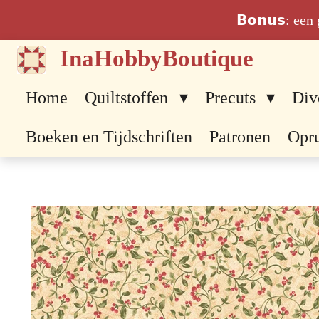
Ga
𝗕𝗼𝗻𝘂𝘀: ee
direct
InaHobbyBoutique
naar
de
Home
Quiltstoffen
Precuts
Div
hoofdinhoud
Boeken en Tijdschriften
Patronen
Opr