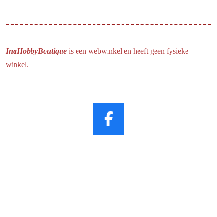
InaHobbyBoutique
is een webwinkel en heeft geen fysieke
winkel.
F
a
c
e
b
o
o