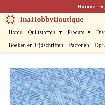
Ga
𝗕𝗼𝗻𝘂𝘀: ee
direct
InaHobbyBoutique
naar
de
Home
Quiltstoffen
Precuts
Div
hoofdinhoud
Boeken en Tijdschriften
Patronen
Opr