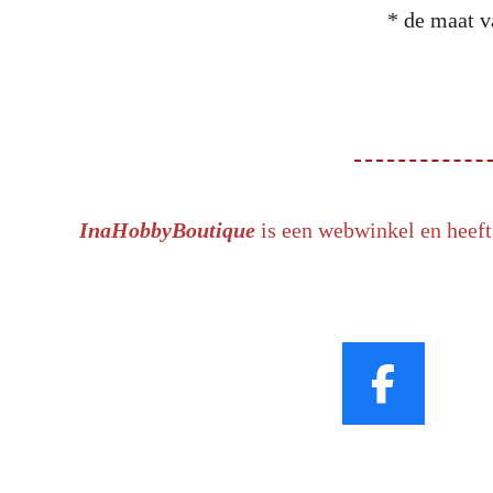
* de maat v
InaHobbyBoutique
is een webwinkel en heeft
F
a
c