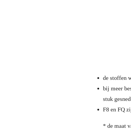
de stoffen
bij meer be
stuk gesne
F8 en FQ zi
* de maat v