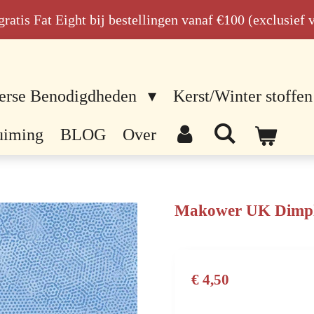
n gratis Fat Eight bij bestellingen vanaf €100 (exclusief
erse Benodigdheden
Kerst/Winter stoffen
uiming
BLOG
Over
Makower UK Dimples
€ 4,50