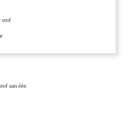
stof
er
stof aan één