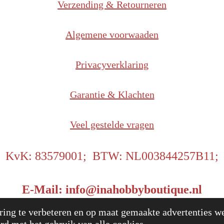
Verzending & Retourneren
Algemene voorwaaden
Privacyverklaring
Garantie & Klachten
Veel gestelde vragen
KvK: 83579001; BTW: NL003844257B11;
E-Mail: info@inahobbyboutique.nl
25 InaHobbyBoutique
Power
ing te verbeteren en op maat gemaakte advertenties we