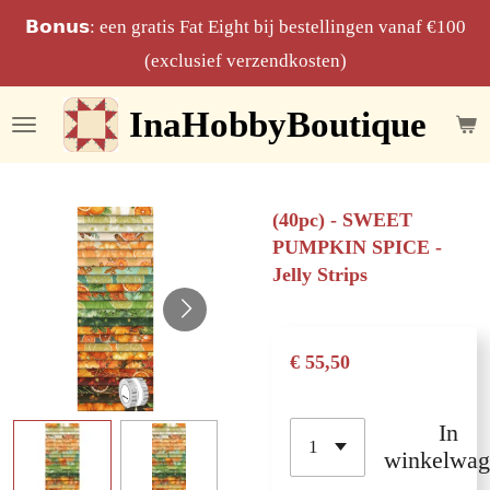
Ga
𝗕𝗼𝗻𝘂𝘀: een gratis Fat Eight bij bestellingen vanaf €100
direct
(exclusief verzendkosten)
naar
InaHobbyBoutique
de
hoofdinhoud
(40pc) - SWEET
PUMPKIN SPICE -
Jelly Strips
€ 55,50
In
winkelwag