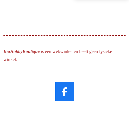
InaHobbyBoutique
is een webwinkel en heeft geen fysieke
winkel.
F
a
c
e