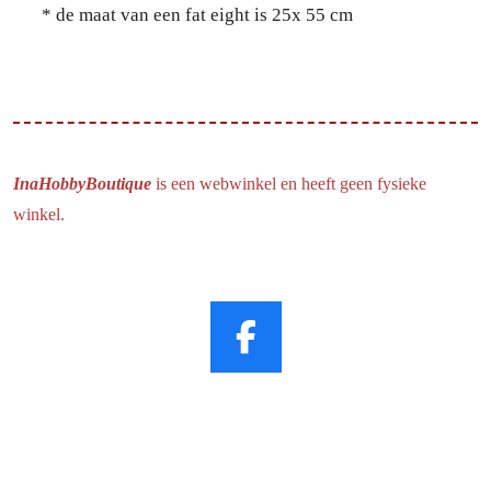
* de maat van een fat eight is 25x 55 cm
InaHobbyBoutique
is een webwinkel en heeft geen fysieke
winkel.
F
a
c
e
b