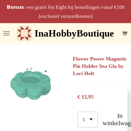
Ga
𝗕𝗼𝗻𝘂𝘀: een gratis Fat Eight bij bestellingen vanaf €100
direct
(exclusief verzendkosten)
naar
InaHobbyBoutique
de
hoofdinhoud
Flower Power Magnetic
Pin Holder Sea Gla by
Lori Holt
€ 12,95
In
winkelwag