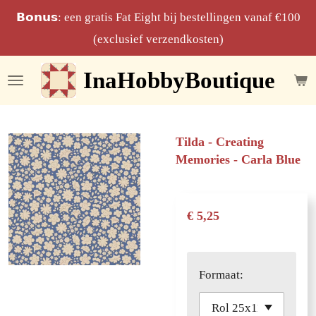
Ga
𝗕𝗼𝗻𝘂𝘀: een gratis Fat Eight bij bestellingen vanaf €100
direct
(exclusief verzendkosten)
naar
InaHobbyBoutique
de
hoofdinhoud
Tilda - Creating
Memories - Carla Blue
€ 5,25
Formaat: