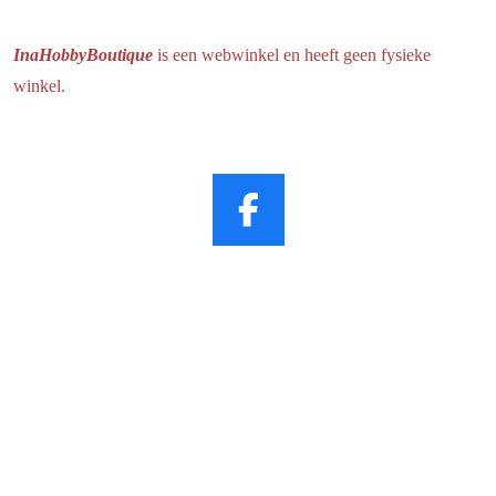
InaHobbyBoutique
is een webwinkel en heeft geen fysieke
winkel.
F
a
c
e
b
o
o
k