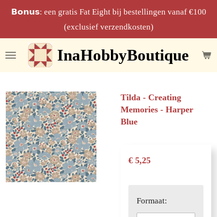
Ga
𝗕𝗼𝗻𝘂𝘀: een gratis Fat Eight bij bestellingen vanaf €100
direct
(exclusief verzendkosten)
naar
InaHobbyBoutique
de
hoofdinhoud
Tilda - Creating
Memories - Harper
Blue
€ 5,25
Formaat: