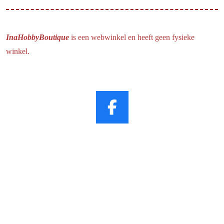
InaHobbyBoutique
is een webwinkel en heeft geen fysieke
winkel.
F
a
c
e
b
o
o
k