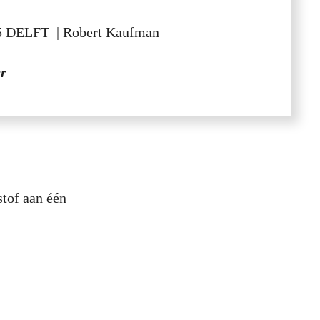
75 DELFT
|
Robert Kaufman
er
stof aan één