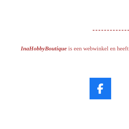
InaHobbyBoutique
is een webwinkel en heeft
F
a
c
e