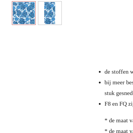
de stoffen
bij meer be
stuk gesne
F8 en FQ zi
* de maat v
* de maat v