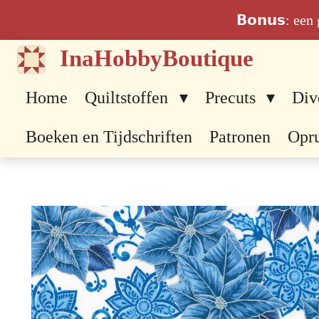
Ga
𝗕𝗼𝗻𝘂𝘀: ee
direct
InaHobbyBoutique
naar
de
Home
Quiltstoffen
Precuts
Div
hoofdinhoud
Boeken en Tijdschriften
Patronen
Opr