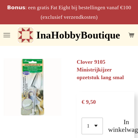
Ga
𝗕𝗼𝗻𝘂𝘀: een gratis Fat Eight bij bestellingen vanaf €100
direct
(exclusief verzendkosten)
naar
InaHobbyBoutique
de
hoofdinhoud
Clover 9105
Ministrijkijzer
opzetstuk lang smal
€ 9,50
In
winkelwag