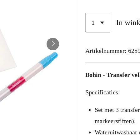
In win
Artikelnummer:
625
Bohin - Transfer ve
Specificaties:
Set met 3 transfe
markeerstiften).
Wateruitwasbaar e