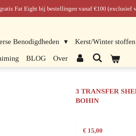
n gratis Fat Eight bij bestellingen vanaf €100 (exclusief
erse Benodigdheden
Kerst/Winter stoffen
uiming
BLOG
Over
3 TRANSFER SHEETS
BOHIN
€ 15,00