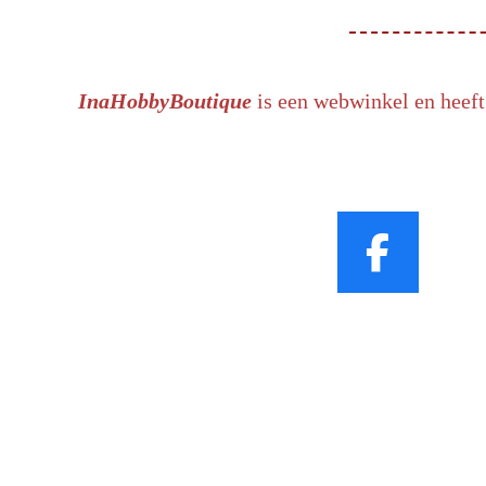
InaHobbyBoutique
is een webwinkel en heeft
F
a
c
e
b
o