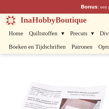
Ga
𝗕𝗼𝗻𝘂𝘀: ee
direct
InaHobbyBoutique
naar
de
Home
Quiltstoffen
Precuts
Div
hoofdinhoud
Boeken en Tijdschriften
Patronen
Opr