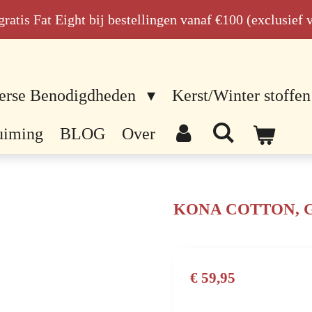
n gratis Fat Eight bij bestellingen vanaf €100 (exclusief
erse Benodigdheden
Kerst/Winter stoffen
uiming
BLOG
Over
KONA COTTON, Gray
€ 59,95