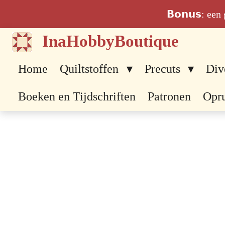
Ga
𝗕𝗼𝗻𝘂𝘀: ee
direct
InaHobbyBoutique
naar
de
Home
Quiltstoffen
Precuts
Div
hoofdinhoud
Boeken en Tijdschriften
Patronen
Opr