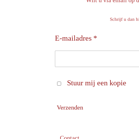
Wilt u via email op 
Schrijf u dan h
E-mailadres *
Stuur mij een kopie
Verzenden
Contact