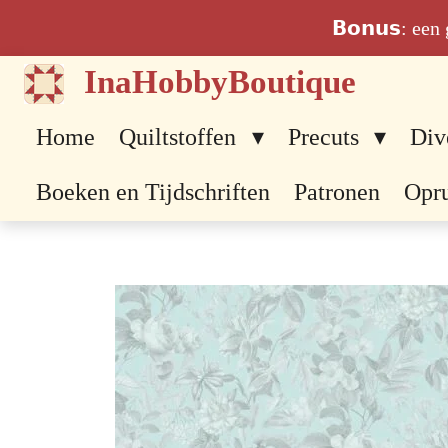
Ga
𝗕𝗼𝗻𝘂𝘀: ee
direct
InaHobbyBoutique
naar
de
Home
Quiltstoffen
Precuts
Div
hoofdinhoud
Boeken en Tijdschriften
Patronen
Opr