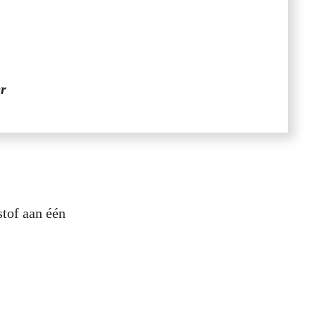
er
stof aan één