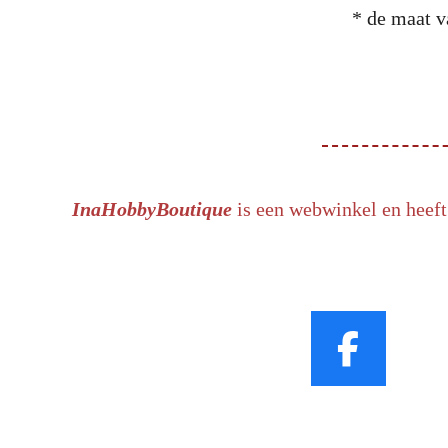
* de maat v
InaHobbyBoutique
is een webwinkel en heeft
F
a
c