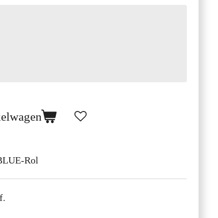
kelwagen
BLUE-Rol
f.