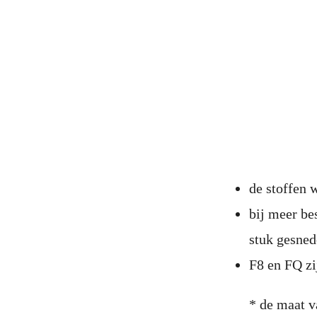
de stoffen
bij meer be
stuk gesne
F8 en FQ zi
* de maat v