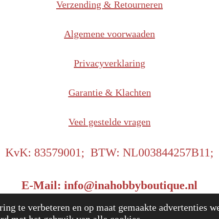
Verzending & Retourneren
Algemene voorwaaden
Privacyverklaring
Garantie & Klachten
Veel gestelde vragen
KvK: 83579001; BTW: NL003844257B11;
E-Mail: info@inahobbyboutique.nl
25 InaHobbyBoutique
Power
ing te verbeteren en op maat gemaakte advertenties we