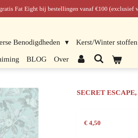
n gratis Fat Eight bij bestellingen vanaf €100 (exclusief
erse Benodigdheden
Kerst/Winter stoffen
uiming
BLOG
Over
SECRET ESCAPE,
€ 4,50