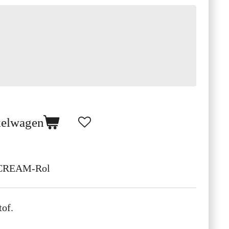
kelwagen
CREAM-Rol
tof.