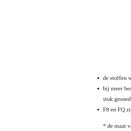
de stoffen
bij meer be
stuk gesne
F8 en FQ zi
* de maat v