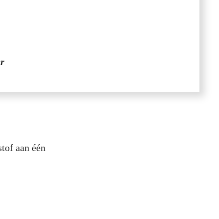
er
stof aan één