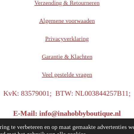
Verzending & Retourneren
Algemene voorwaaden
Privacyverklaring
Garantie & Klachten
Veel gestelde vragen
KvK: 83579001; BTW: NL003844257B11;
E-Mail: info@inahobbyboutique.nl
25 InaHobbyBoutique
Power
ing te verbeteren en op maat gemaakte advertenties we