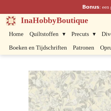
Ga
𝗕𝗼𝗻𝘂𝘀: ee
direct
InaHobbyBoutique
naar
de
Home
Quiltstoffen
Precuts
Div
hoofdinhoud
Boeken en Tijdschriften
Patronen
Opr