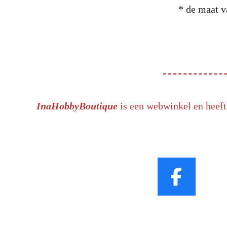
* de maat v
InaHobbyBoutique
is een webwinkel en heeft
F
a
c