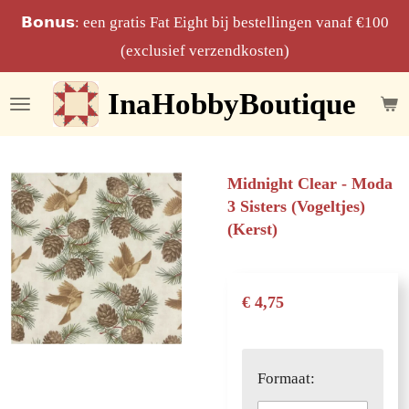
Ga
𝗕𝗼𝗻𝘂𝘀: een gratis Fat Eight bij bestellingen vanaf €100
direct
(exclusief verzendkosten)
naar
InaHobbyBoutique
de
hoofdinhoud
Midnight Clear - Moda
3 Sisters (Vogeltjes)
(Kerst)
€ 4,75
Formaat: