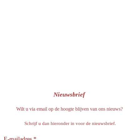
b
o
o
k
Nieuwsbrief
Wilt u via email op de hoogte blijven van ons nieuws?
Schrijf u dan hieronder in voor de nieuwsbrief.
E-mailadres *