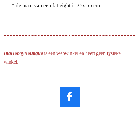
* de maat van een fat eight is 25x 55 cm
InaHobbyBoutique
is een webwinkel en heeft geen fysieke
winkel.
F
a
c
e