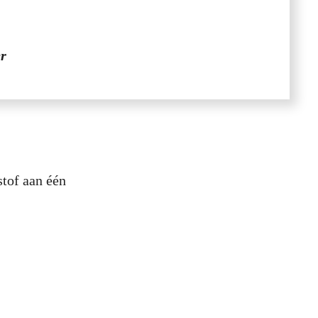
er
stof aan één