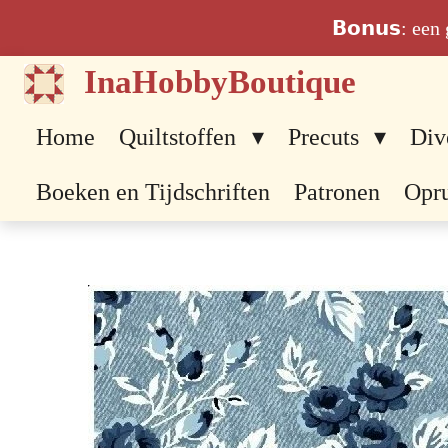
Ga
𝗕𝗼𝗻𝘂𝘀: ee
direct
InaHobbyBoutique
naar
de
Home
Quiltstoffen
Precuts
Div
hoofdinhoud
Boeken en Tijdschriften
Patronen
Opr