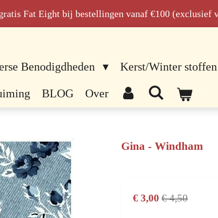
n gratis Fat Eight bij bestellingen vanaf €100 (exclusief
erse Benodigdheden
Kerst/Winter stoffen
uiming
BLOG
Over
Gina - Windham
€ 3,00
€ 4,50