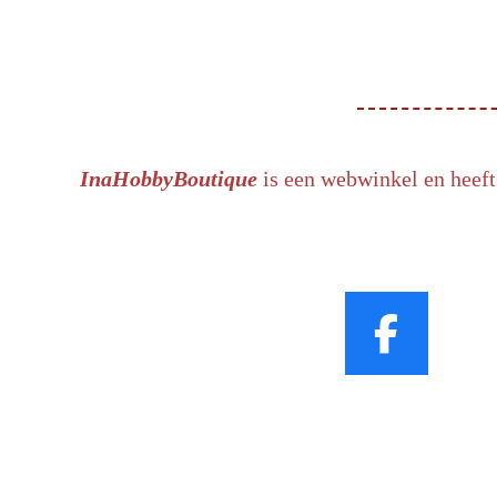
InaHobbyBoutique
is een webwinkel en heeft
F
a
c
e