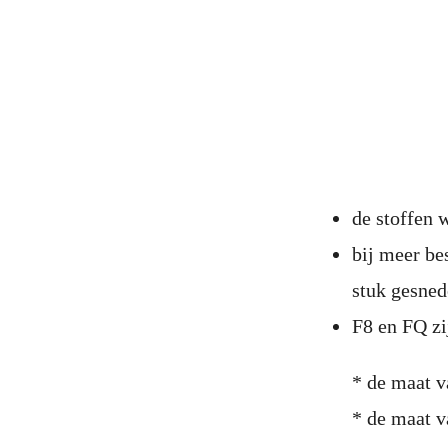
de stoffen
bij meer be
stuk gesne
F8 en FQ zi
* de maat v
* de maat v