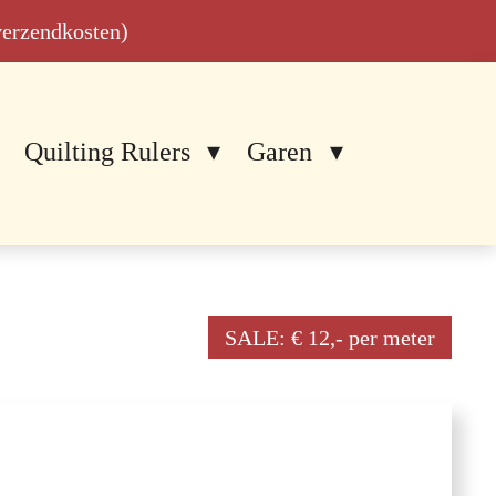
 verzendkosten)
Quilting Rulers
Garen
SALE: € 12,- per meter