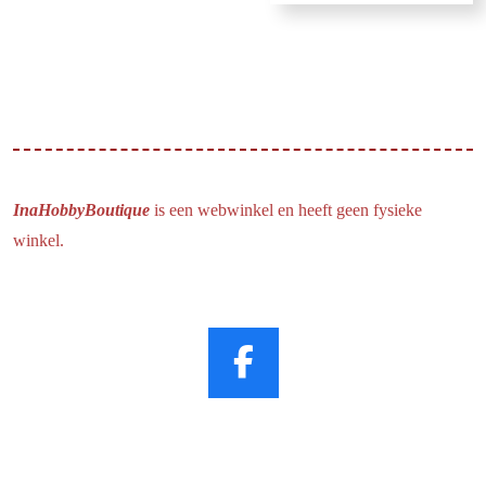
InaHobbyBoutique
is een webwinkel en heeft geen fysieke
winkel.
F
a
c
e