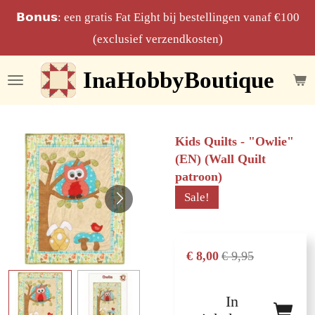
Ga
𝗕𝗼𝗻𝘂𝘀: een gratis Fat Eight bij bestellingen vanaf €100
direct
(exclusief verzendkosten)
naar
InaHobbyBoutique
de
hoofdinhoud
Kids Quilts - "Owlie"
(EN) (Wall Quilt
patroon)
Sale!
€ 8,00
€ 9,95
In