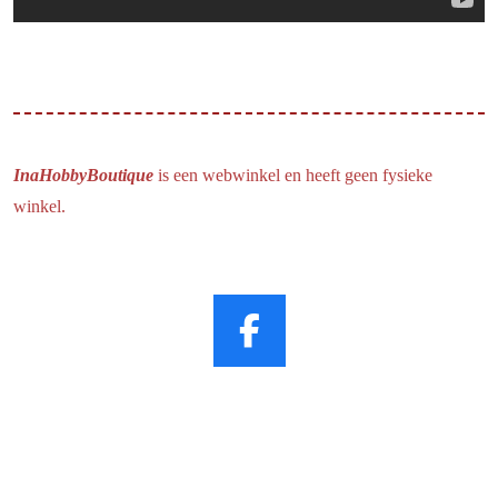
InaHobbyBoutique
is een webwinkel en heeft geen fysieke
winkel.
F
a
c
e
b