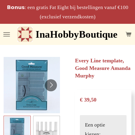
Ga
𝗕𝗼𝗻𝘂𝘀: een gratis Fat Eight bij bestellingen vanaf €100
direct
(exclusief verzendkosten)
naar
InaHobbyBoutique
de
hoofdinhoud
Every Line template,
Good Measure Amanda
Murphy
€ 39,50
Een optie
kiezen: