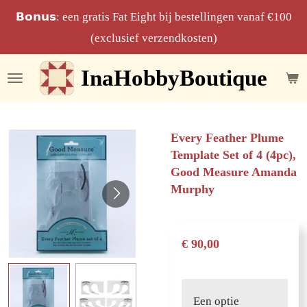
Ga
𝗕𝗼𝗻𝘂𝘀: een gratis Fat Eight bij bestellingen vanaf €100
direct
(exclusief verzendkosten)
naar
InaHobbyBoutique
de
hoofdinhoud
Every Feather Plume
Template Set of 4 (4pc),
Good Measure Amanda
Murphy
€ 90,00
Een optie