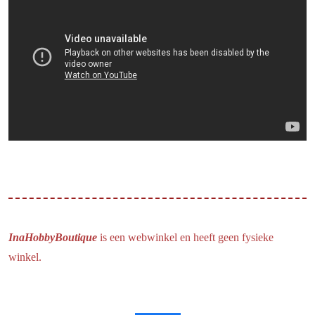
InaHobbyBoutique
is een webwinkel en heeft geen fysieke
winkel.