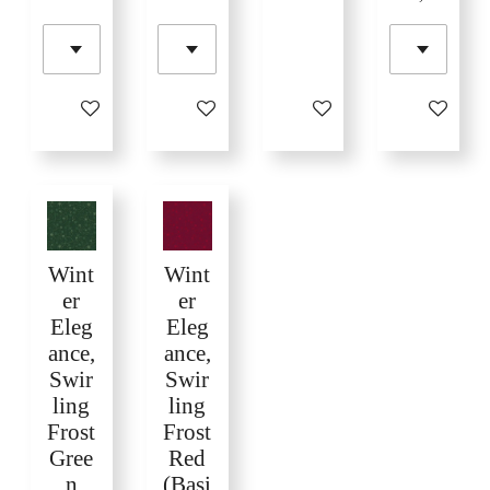
In winkelwagen
In winkelwagen
In winkelwagen
In winkelw
Wint
Wint
er
er
Eleg
Eleg
ance,
ance,
Swir
Swir
ling
ling
Frost
Frost
Gree
Red
n
(Basi