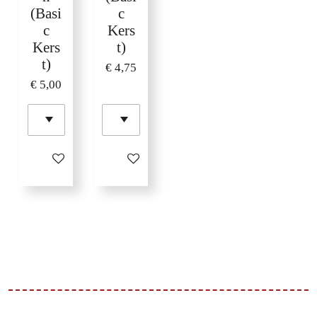
(Basi
c
c
Kers
Kers
t)
t)
€ 4,75
€ 5,00
In winkelwagen
In winkelwagen