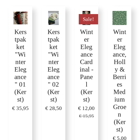
Sale!
Kers
Kers
Wint
Wint
tpak
tpak
er
er
ket
ket
Eleg
Eleg
"Wi
"Wi
ance
ance,
nter
nter
Card
Holl
Eleg
Eleg
inal -
y &
ance
ance
Pane
Berri
" 01
" 02
l
es
(Ker
(Ker
(Ker
Med
st)
st)
st)
ium
Groe
€ 35,95
€ 28,50
€ 12,00
n
€ 15,95
(Ker
st)
€ 5,00