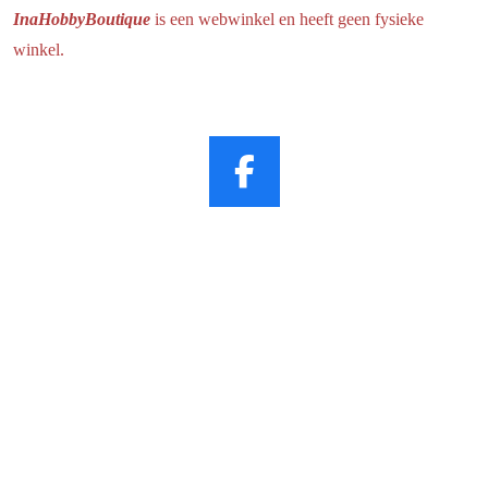
InaHobbyBoutique
is een webwinkel en heeft geen fysieke
winkel.
F
a
c
e
b
o
o
k