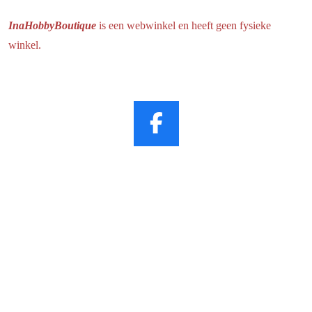
InaHobbyBoutique
is een webwinkel en heeft geen fysieke
winkel.
F
a
c
e
b
o
o
k