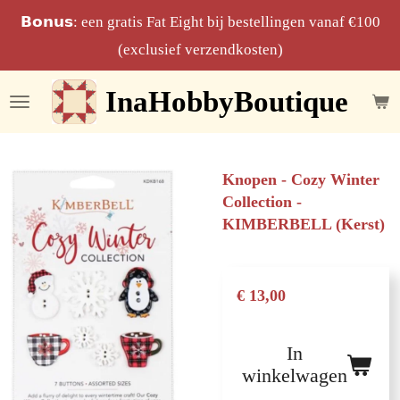
Ga
𝗕𝗼𝗻𝘂𝘀: een gratis Fat Eight bij bestellingen vanaf €100
direct
(exclusief verzendkosten)
naar
InaHobbyBoutique
de
hoofdinhoud
Knopen - Cozy Winter
Collection -
KIMBERBELL (Kerst)
€ 13,00
In
winkelwagen