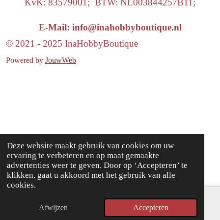
KvK: 83579001; BTW: NL003844257B11;
E-Mail: info@inahobbyboutique.nl
© 2021 - 2025 InaHobbyBoutique
Powered by
JouwWeb
Deze website maakt gebruik van cookies om uw
ervaring te verbeteren en op maat gemaakte
advertenties weer te geven. Door op ‘Accepteren’ te
klikken, gaat u akkoord met het gebruik van alle
cookies.
Afwijzen
Accepteren
E-mailadres
Facebook