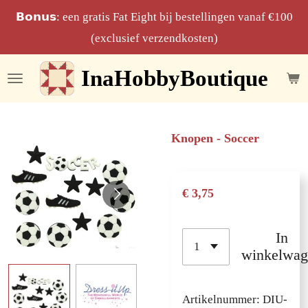
Ga
𝗕𝗼𝗻𝘂𝘀: een gratis Fat Eight bij bestellingen vanaf €100
direct
(exclusief verzendkosten)
naar
InaHobbyBoutique
de
hoofdinhoud
Knopen - Soccer
€ 3,75
In
winkelwag
Artikelnummer:
DIU-