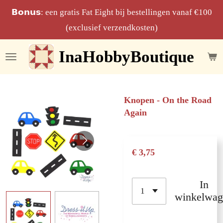
Ga
𝗕𝗼𝗻𝘂𝘀: een gratis Fat Eight bij bestellingen vanaf €100
direct
(exclusief verzendkosten)
naar
InaHobbyBoutique
de
hoofdinhoud
Knopen - On the Road
Again
€ 3,75
In
winkelwag