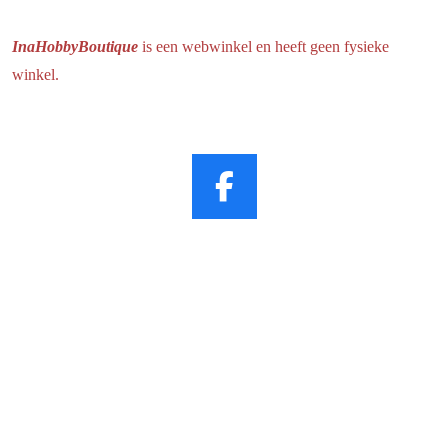
InaHobbyBoutique
is een webwinkel en heeft geen fysieke
winkel.
F
a
c
e
b
o
o
k