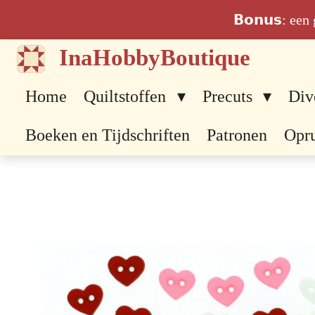
Ga
𝗕𝗼𝗻𝘂𝘀: ee
direct
InaHobbyBoutique
naar
de
Home
Quiltstoffen
Precuts
Div
hoofdinhoud
Boeken en Tijdschriften
Patronen
Opr