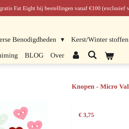
n gratis Fat Eight bij bestellingen vanaf €100 (exclusief
erse Benodigdheden
Kerst/Winter stoffen
uiming
BLOG
Over
Knopen - Micro Val
€ 3,75