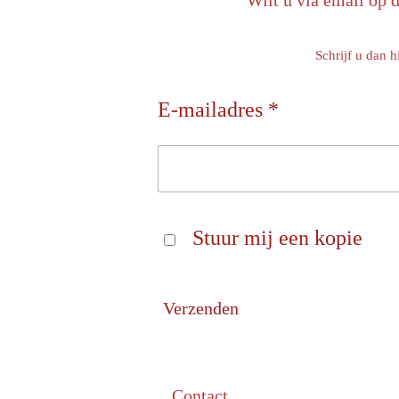
Wilt u via email op 
Schrijf u dan h
E-mailadres *
Stuur mij een kopie
Verzenden
Contact