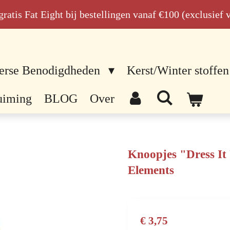
n gratis Fat Eight bij bestellingen vanaf €100 (exclusief
erse Benodigdheden
Kerst/Winter stoffen
uiming
BLOG
Over
Knoopjes "Dress I
Elements
€ 3,75