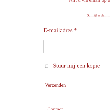
Wilt u via email op 
Schrijf u dan h
E-mailadres *
Stuur mij een kopie
Verzenden
Contact