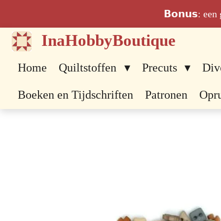
Ga
𝗕𝗼𝗻𝘂𝘀: ee
direct
InaHobbyBoutique
naar
de
Home
Quiltstoffen
Precuts
Div
hoofdinhoud
Boeken en Tijdschriften
Patronen
Opr