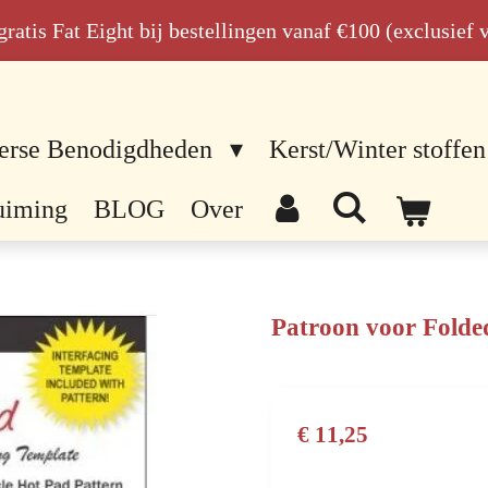
n gratis Fat Eight bij bestellingen vanaf €100 (exclusief
erse Benodigdheden
Kerst/Winter stoffen
uiming
BLOG
Over
Patroon voor Folded
€ 11,25