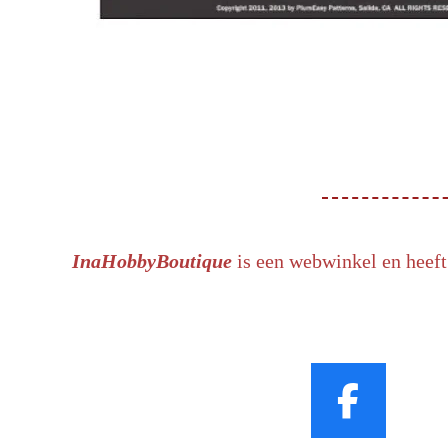
InaHobbyBoutique
is een webwinkel en heeft
F