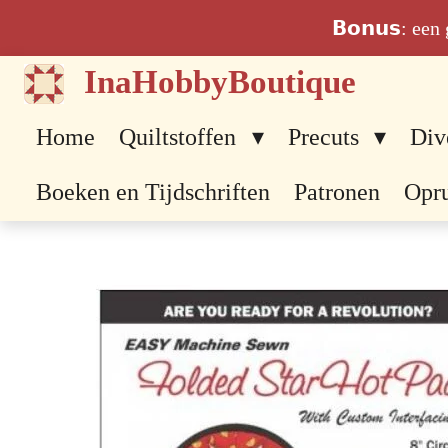
Ga
𝗕𝗼𝗻𝘂𝘀: ee
direct
InaHobbyBoutique
naar
de
Home
Quiltstoffen
Precuts
Div
hoofdinhoud
Boeken en Tijdschriften
Patronen
Opr