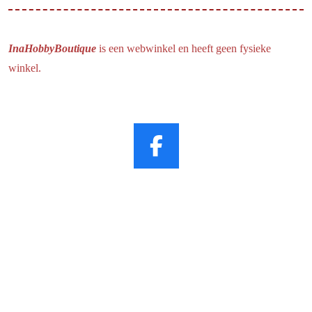
InaHobbyBoutique
is een webwinkel en heeft geen fysieke
winkel.
F
a
c
e
b
o
o
k