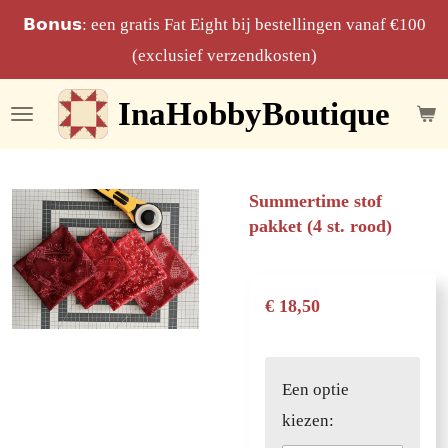
Ga
𝗕𝗼𝗻𝘂𝘀: een gratis Fat Eight bij bestellingen vanaf €100
direct
(exclusief verzendkosten)
naar
InaHobbyBoutique
de
hoofdinhoud
Summertime stof
pakket (4 st. rood)
€ 18,50
Een optie
kiezen: