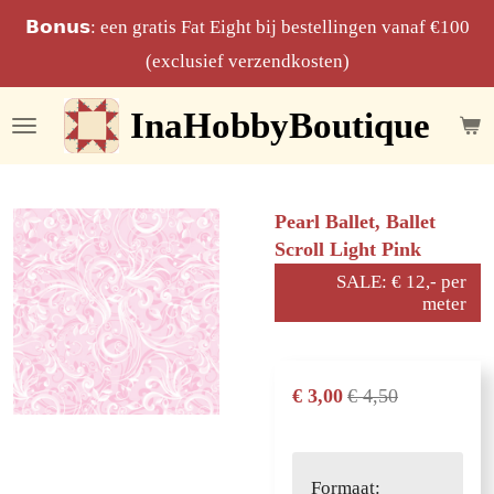
Ga
𝗕𝗼𝗻𝘂𝘀: een gratis Fat Eight bij bestellingen vanaf €100
direct
(exclusief verzendkosten)
naar
InaHobbyBoutique
de
hoofdinhoud
Pearl Ballet, Ballet
Scroll Light Pink
SALE: € 12,- per
meter
€ 3,00
€ 4,50
Formaat: