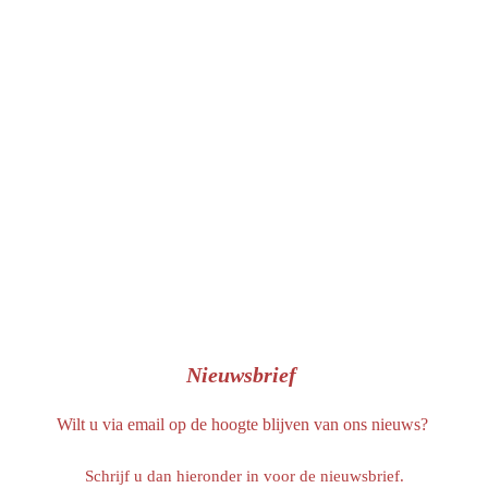
e
b
o
o
k
Nieuwsbrief
Wilt u via email op de hoogte blijven van ons nieuws?
Schrijf u dan hieronder in voor de nieuwsbrief.