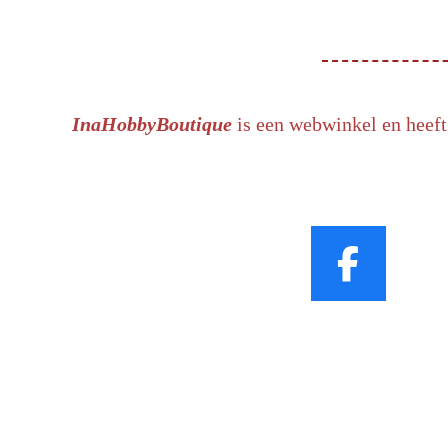
InaHobbyBoutique
is een webwinkel en heeft
F
a
c
e
b