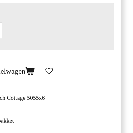
kelwagen
ch Cottage 5055x6
pakket