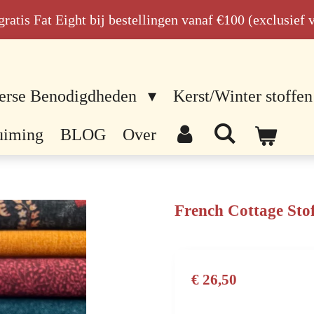
n gratis Fat Eight bij bestellingen vanaf €100 (exclusief
erse Benodigdheden
Kerst/Winter stoffen
uiming
BLOG
Over
French Cottage Sto
€ 26,50