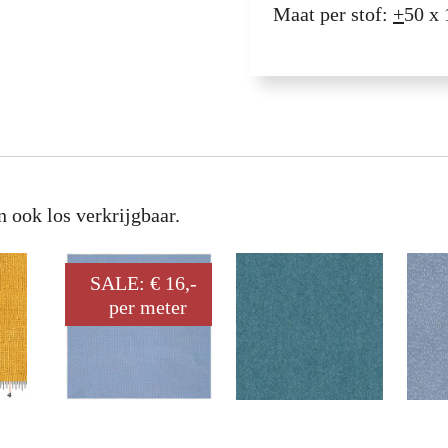
Maat per stof:
+
50 x 
n ook los verkrijgbaar.
SALE: € 16,-
per meter