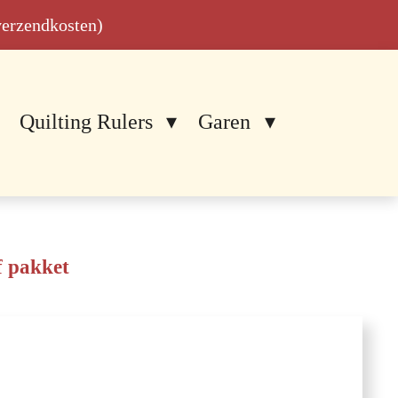
 verzendkosten)
Quilting Rulers
Garen
f pakket