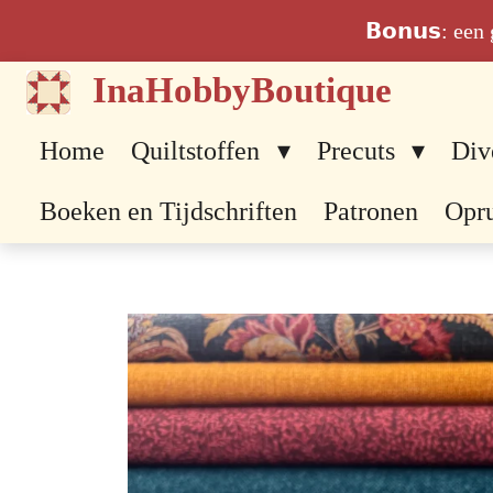
Ga
𝗕𝗼𝗻𝘂𝘀: ee
direct
InaHobbyBoutique
naar
de
Home
Quiltstoffen
Precuts
Div
hoofdinhoud
Boeken en Tijdschriften
Patronen
Opr