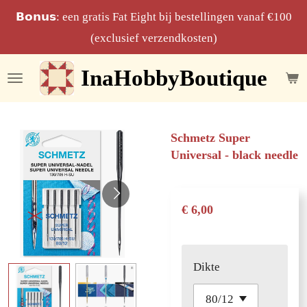
Ga
𝗕𝗼𝗻𝘂𝘀: een gratis Fat Eight bij bestellingen vanaf €100
direct
(exclusief verzendkosten)
naar
InaHobbyBoutique
de
hoofdinhoud
Schmetz Super
Universal - black needle
€ 6,00
Dikte