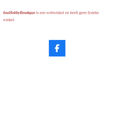
InaHobbyBoutique
is een webwinkel en heeft geen fysieke
winkel.
F
a
c
e
b
o
o
k