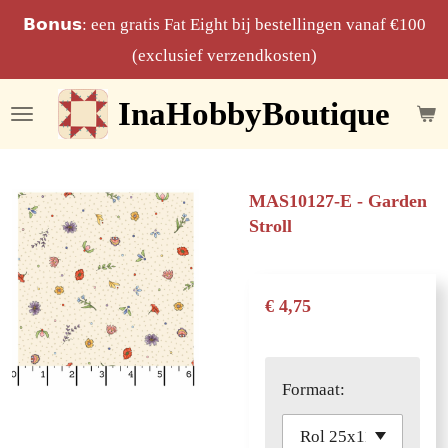
Ga
𝗕𝗼𝗻𝘂𝘀: een gratis Fat Eight bij bestellingen vanaf €100
direct
(exclusief verzendkosten)
naar
InaHobbyBoutique
de
hoofdinhoud
MAS10127-E - Garden
Stroll
€ 4,75
Formaat: